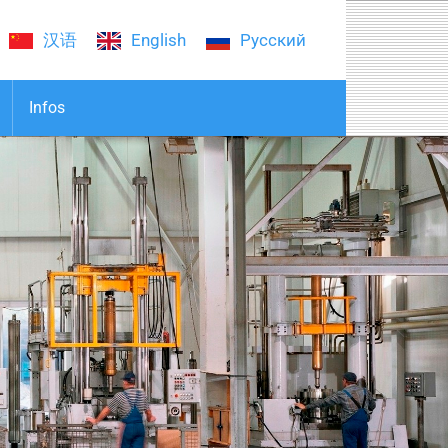
汉语
English
Русский
Infos