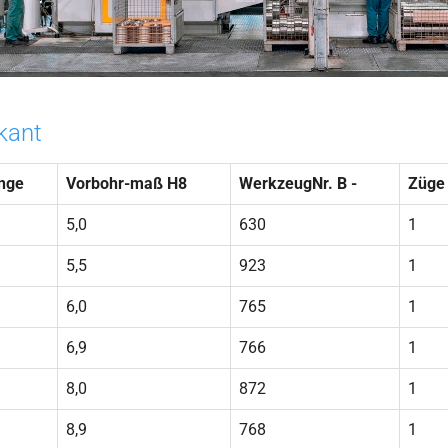
kant
nge
Vorbohr-maß H8
WerkzeugNr. B -
Züge
5,0
630
1
5,5
923
1
6,0
765
1
6,9
766
1
8,0
872
1
8,9
768
1