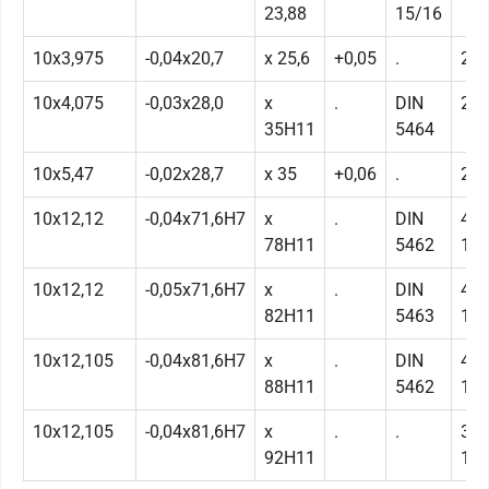
23,88
15/16
10x3,975
-0,04x20,7
x 25,6
+0,05
.
20-
10x4,075
-0,03x28,0
x
.
DIN
20-
35H11
5464
10x5,47
-0,02x28,7
x 35
+0,06
.
20-
10x12,12
-0,04x71,6H7
x
.
DIN
48-
78H11
5462
15
10x12,12
-0,05x71,6H7
x
.
DIN
48-
82H11
5463
15
10x12,105
-0,04x81,6H7
x
.
DIN
40-
88H11
5462
12
10x12,105
-0,04x81,6H7
x
.
.
36-
92H11
10