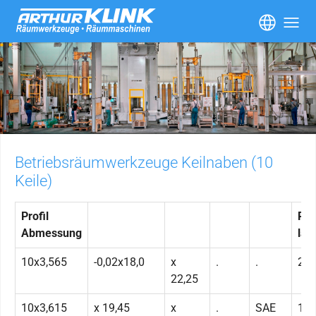
Skip to main content
Betriebsräumwerkzeuge Keilnaben (10
Keile)
Profil
Rä
Abmessung
län
10x3,565
-0,02x18,0
x
.
.
20-
22,25
10x3,615
x 19,45
x
.
SAE
16-