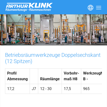
Skip to main content
Betriebsräumwerkzeuge Doppelsechskant
(12 Spitzen)
Profil
Vorbohr-
WerkzeugNr.
Abmessung
Räumlänge
maß H8
B -
17,2
J7
12 - 30
17,5
965