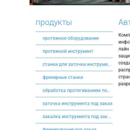
продукты
Ав
Компа
протяжное оборудование
инфо
лайн 
протяжной инструмент
защи
созд
станки для заточки инструмента
расп
стра
фрезерные станки
разр
обработка протягиванием под заказ
заточка инструмента под заказ
закалка инструмента под заказ
фрезерование под заказ