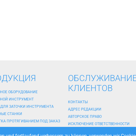
ОДУКЦИЯ
ОБСЛУЖИВАНИ
КЛИЕНТОВ
НОЕ ОБОРУДОВАНИЕ
НОЙ ИНСТРУМЕНТ
КОНТАКТЫ
 ДЛЯ ЗАТОЧКИ ИНСТРУМЕНТА
АДРЕС РЕДАКЦИИ
НЫЕ СТАНКИ
АВТОРСКОЕ ПРАВО
ТКА ПРОТЯГИВАНИЕМ ПОД ЗАКАЗ
ИСКЛЮЧЕНИЕ ОТВЕТСТВЕННОСТИ
А ИНСТРУМЕНТА ПОД ЗАКАЗ
ИСКЛЮЧЕНИЕ ОТВЕТСТВЕННОСТИ
en und fortlaufend verbessern zu können, verwenden wir Cookies
А ИНСТРУМЕНТА ПОД ЗАКАЗ