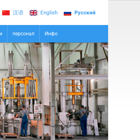
汉语
English
Русский
и
персонал
Инфо