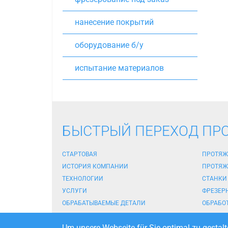
нанесение покрытий
оборудование б/у
испытание материалов
БЫСТРЫЙ ПЕРЕХОД
ПР
СТАРТОВАЯ
ПРОТЯЖ
ИСТОРИЯ КОМПАНИИ
ПРОТЯЖ
ТЕХНОЛОГИИ
СТАНКИ
УСЛУГИ
ФРЕЗЕР
ОБРАБАТЫВАЕМЫЕ ДЕТАЛИ
ОБРАБО
НОВОСТИ
ЗАТОЧК
Um unsere Webseite für Sie optimal zu gestalt
ПЕРСОНАЛ
ЗАКАЛК