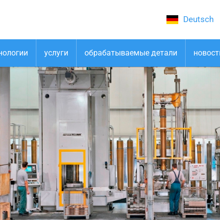
Deutsch
нологии
услуги
обрабатываемые детали
новост